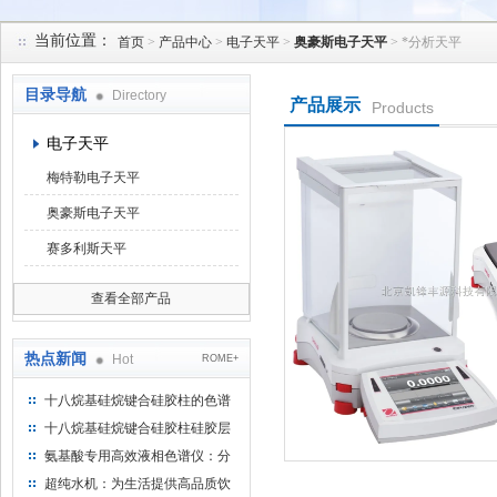
当前位置：
首页
>
产品中心
>
电子天平
>
奥豪斯电子天平
> *分析天平
北京凯锋丰源科技有限公司
目录导航
Directory
产品展示
Products
电子天平
梅特勒电子天平
奥豪斯电子天平
赛多利斯天平
查看全部产品
热点新闻
Hot
ROME+
十八烷基硅烷键合硅胶柱的色谱
方法浅述
十八烷基硅烷键合硅胶柱硅胶层
析时如何装柱
氨基酸专用高效液相色谱仪：分
析氨基酸的仪器
超纯水机：为生活提供高品质饮