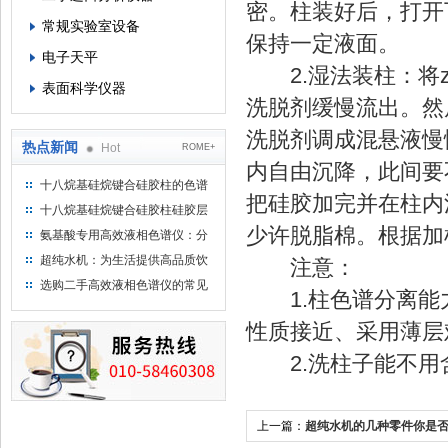
密。柱装好后，打开
常规实验室设备
保持一定液面。
电子天平
2.湿法装柱：将z
表面科学仪器
洗脱剂缓慢流出。然
洗脱剂调成混悬液慢
热点新闻
Hot
ROME+
内自由沉降，此间要
十八烷基硅烷键合硅胶柱的色谱
把硅胶加完并在柱内
方法浅述
十八烷基硅烷键合硅胶柱硅胶层
析时如何装柱
少许脱脂棉。根据加
氨基酸专用高效液相色谱仪：分
析氨基酸的仪器
超纯水机：为生活提供高品质饮
注意：
用水
选购二手高效液相色谱仪的常见
1.柱色谱分离能
陷阱：如何避免被坑？
性质接近、采用薄层
2.洗柱子能不用
上一篇：
超纯水机的几种零件你是