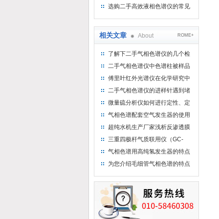
用水
选购二手高效液相色谱仪的常见
陷阱：如何避免被坑？
相关文章
About
ROME+
了解下二手气相色谱仪的几个检
查项目
二手气相色谱仪中色谱柱被样品
或者杂质污染该如何紧急应对？
傅里叶红外光谱仪在化学研究中
的应用
二手气相色谱仪的进样针遇到堵
塞、质量较差该如何解决？
微量硫分析仪如何进行定性、定
量分析
气相色谱配套空气发生器的使用
方法
超纯水机生产厂家浅析反渗透膜
的化学清洗
三重四极杆气质联用仪（GC-
MS）的系统特点有哪些
气相色谱用高纯氢发生器的特点
分享
为您介绍毛细管气相色谱的特点
和优点