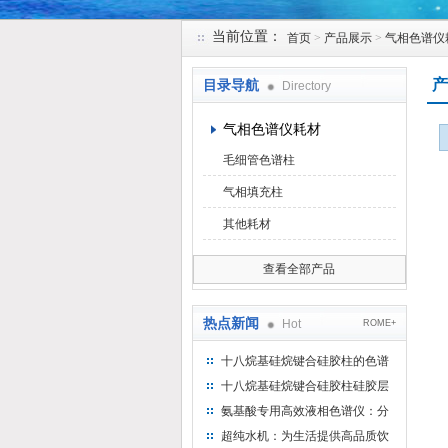
当前位置：
首页
>
产品展示
>
气相色谱仪
北京凯锋丰源科技有限公司
产
目录导航
Directory
气相色谱仪耗材
毛细管色谱柱
气相填充柱
其他耗材
查看全部产品
热点新闻
Hot
ROME+
十八烷基硅烷键合硅胶柱的色谱
方法浅述
十八烷基硅烷键合硅胶柱硅胶层
析时如何装柱
氨基酸专用高效液相色谱仪：分
析氨基酸的仪器
超纯水机：为生活提供高品质饮