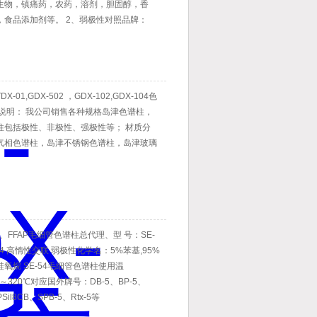
生物，镇痛药，农药，溶剂，胆固醇，香
，食品添加剂等。 2、弱极性对照品牌：
5，BP-5，CP-SIL 8CB，Ultra-2, ,RTx-
-01,GDX-502 ，GDX-102,GDX-104色
细说明： 我公司销售各种规格岛津色谱柱，
柱包括极性、非极性、强极性等； 材质分
气相色谱柱，岛津不锈钢色谱柱，岛津玻璃
0M、FFAP毛细管色谱柱总代理、型 号：SE-
-54 高惰性交联 弱极性化学名：5%苯基,95%
氧烷 SE-54毛细管色谱柱使用温
℃～320℃对应国外牌号：DB-5、BP-5、
Sil8CB、SPB-5、Rtx-5等