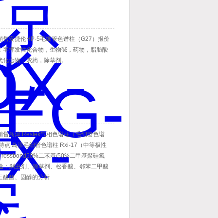
售安捷伦HP-5毛细管色谱柱（G27）报价
：半挥发性化合物，生物碱，药物，脂肪酸
代化合物，农药，除草剂。
售岛津 Restek气相色谱柱（毛细管色谱
特点 岛津毛细管色谱柱 Rxi-17（中等极性
rossbond50%二苯基/50%二甲基聚硅氧
 用途：刹虫剂、除草剂、松香酸、邻苯二甲酸
三酸酯、固醇的分析