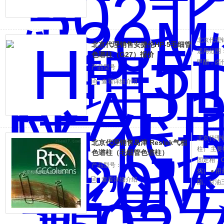
北京代理销
北京代理销售安捷伦HP-5毛细管
适用范围
色谱柱（G27）报价
甲酯，卤
产品型号：
查看详细介绍
北京代理销
北京代理销售岛津 Restek气相
柱） 主要
色谱柱（毛细管色谱柱）
固定相，C
产品型号：
烷） ●
查看详细介绍
酯、甘油