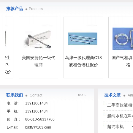
推荐产品
Products
仪生
美国安捷伦一级代
岛津一级代理商C18
国产气相填充
P-
理商
液相色谱柱报价
格
仪价
联系我们
技术文章
Contact
Art
MORE+
电 话:
13911061484
二手高效液相
手 机:
13911061484
明智选择
超纯水机在科
传 真：
86-010-56337706
超纯水机——
E-mail:
bjkffy@163.com