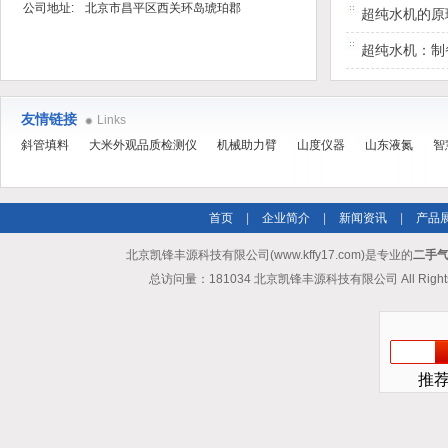
公司地址:
北京市昌平区西关环岛琥珀郡
超纯水机的原
超纯水机：制
友情链接
Links
斜管填料
大米外观品质检测仪
机械助力臂
山度仪器
山东液氮
智
首页
|
企业简介
|
新闻资讯
|
产品
北京凯锋丰源科技有限公司(www.kffy17.com)是专业的
二手气
总访问量：181034 北京凯锋丰源科技有限公司 All Rights
推