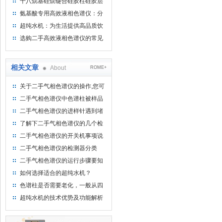
十八烷基硅烷键合硅胶柱硅胶层
析时如何装柱
氨基酸专用高效液相色谱仪：分
析氨基酸的仪器
超纯水机：为生活提供高品质饮
用水
选购二手高效液相色谱仪的常见
陷阱：如何避免被坑？
相关文章
About
ROME+
关于二手气相色谱仪的操作,您可
能还不甚了解
二手气相色谱仪中色谱柱被样品
或者杂质污染该如何紧急应对？
二手气相色谱仪的进样针遇到堵
塞、质量较差该如何解决？
了解下二手气相色谱仪的几个检
查项目
二手气相色谱仪的开关机事项说
明
二手气相色谱仪的检测器分类
二手气相色谱仪的运行步骤要知
晓
如何选择适合的超纯水机？
色谱柱是否需要老化，一般从四
个方面来判断
超纯水机的技术优势及功能解析