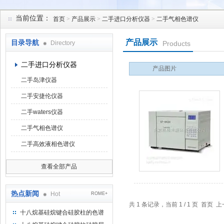
当前位置：
首页
>
产品展示
>
二手进口分析仪器
>
二手气相色谱仪
北京凯锋丰源科技有限公司
产品展示
目录导航
Directory
Products
二手进口分析仪器
产品图片
二手岛津仪器
二手安捷伦仪器
二手waters仪器
二手气相色谱仪
二手高效液相色谱仪
查看全部产品
热点新闻
Hot
ROME+
共 1 条记录，当前 1 / 1 页 首
十八烷基硅烷键合硅胶柱的色谱
方法浅述