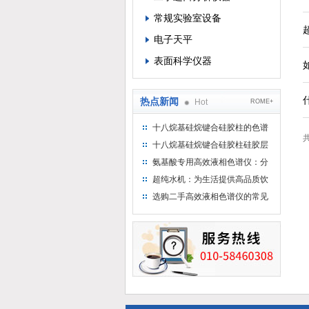
常规实验室设备
电子天平
表面科学仪器
热点新闻
Hot
ROME+
十八烷基硅烷键合硅胶柱的色谱
共
方法浅述
十八烷基硅烷键合硅胶柱硅胶层
析时如何装柱
氨基酸专用高效液相色谱仪：分
析氨基酸的仪器
超纯水机：为生活提供高品质饮
用水
选购二手高效液相色谱仪的常见
陷阱：如何避免被坑？