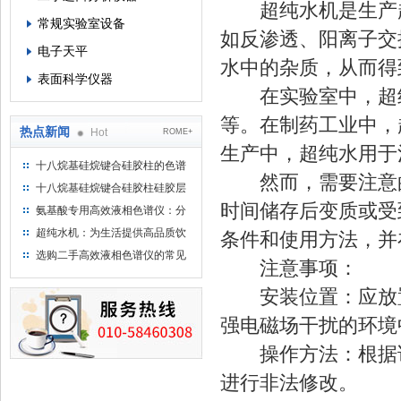
超纯水机是生产超
常规实验室设备
如反渗透、阳离子交
电子天平
水中的杂质，从而得
表面科学仪器
在实验室中，超纯
等。在制药工业中，
热点新闻
Hot
ROME+
生产中，超纯水用于
十八烷基硅烷键合硅胶柱的色谱
然而，需要注意的
方法浅述
十八烷基硅烷键合硅胶柱硅胶层
析时如何装柱
时间储存后变质或受
氨基酸专用高效液相色谱仪：分
析氨基酸的仪器
超纯水机：为生活提供高品质饮
条件和使用方法，并
用水
选购二手高效液相色谱仪的常见
注意事项：
陷阱：如何避免被坑？
安装位置：应放置
强电磁场干扰的环境
操作方法：根据说
进行非法修改。