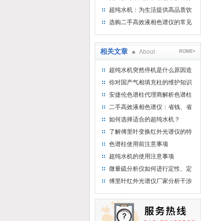
析氨基酸的仪器
超纯水机：为生活提供高品质饮
用水
选购二手高效液相色谱仪的常见
陷阱：如何避免被坑？
相关文章
About
ROME+
超纯水机突然停机是什么原因造
成的呢？
你对国产气相填充柱的维护知识
了解多少？
安捷伦色谱柱代理商解析色谱柱
的再生
二手高效液相色谱仪：省钱、省
时、省心的明智选择
如何选择适合的超纯水机？
了解傅里叶变换红外光谱仪的特
点
色谱柱使用前注意事项
超纯水机的使用注意事项
微量硫分析仪如何进行定性、定
量分析
傅里叶红外光谱仪厂家分析干涉
图的特征