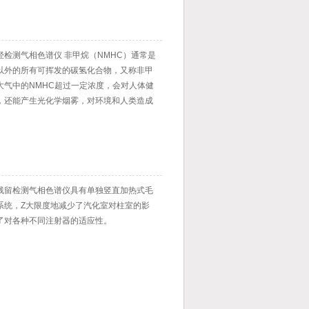
出体积分数，质量分数，体积百分比以及质
等各种国标要求的结果表达形式
烃检测气相色谱仪 非甲烷（NMHC）通常是
以外的所有可挥发的碳氢化合物，又称非甲
大气中的NMHC超过一定浓度，会对人体健
，还能产生光化学烟雾，对环境和人类造成
残留检测气相色谱仪具有单独竖直加热式毛
系统，Z大限度地减少了汽化室对柱室的影
了对各种不同注射器的适应性。