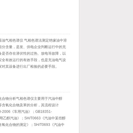
器油气相色谱仪 气相色谱法测定绝缘油中溶
组分含量，是发、供电企业判断运行中的充
备是否存在潜伏性的过热、放电等故障，以
安全有效运行的有效手段，也是充油电气设
家对其设备进行出厂检验的必要手段。
化合物分析气相色谱仪主要用于汽油中醇
等含氧化合物及苯的分析，其流程设计
30-2006《车用汽油》；GB18351-
车用乙醇汽油》；SH/T0663《汽油中某些醇
氧化合物的测定》；SH/T0693《汽油中
定》中的规定。仪器配备的分析软件后，直