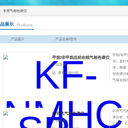
>
专用气相色谱仪
品展示
Products
产品图片
产品名称/型号
甲烷/非
甲烷/非甲烷总烃在线气相色谱仪
仪）是针
产品型号：
求，根据《
查看详细介绍
烃色谱分
气体在线
验，自行
指标要求
性强，性
矿井气气
矿井气气相色谱仪
体分析，包
产品型号：
C2H6、