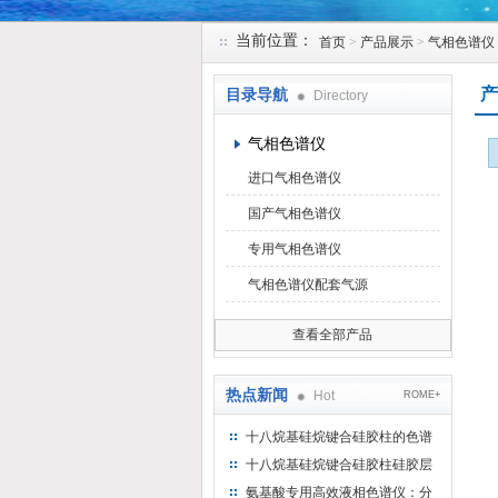
当前位置：
首页
>
产品展示
>
气相色谱仪
北京凯锋丰源科技有限公司
产
目录导航
Directory
气相色谱仪
进口气相色谱仪
国产气相色谱仪
专用气相色谱仪
气相色谱仪配套气源
查看全部产品
热点新闻
Hot
ROME+
十八烷基硅烷键合硅胶柱的色谱
方法浅述
十八烷基硅烷键合硅胶柱硅胶层
析时如何装柱
氨基酸专用高效液相色谱仪：分