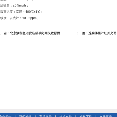
基线噪音：≤0.5mv/h；
恒温室温度：室温～400℃±1℃；
灵敏度：以硫计：≤0.02ppm。
上一篇：
北京液相色谱仪造成单向阀失效原因
下一篇：
选购傅里叶红外光谱
么?
企业简介
|
新闻资讯
|
产品展示
|
技术支持
|
资料下载
|
在线咨询
|