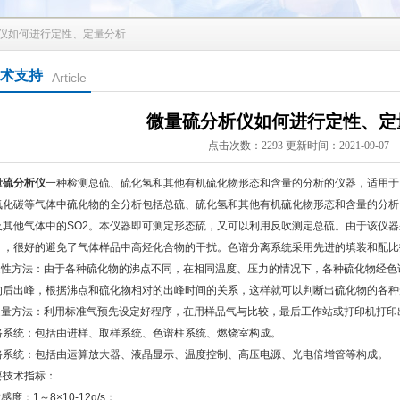
析仪如何进行定性、定量分析
术支持
Article
微量硫分析仪如何进行定性、定
点击次数：2293 更新时间：2021-09-07
量硫分析仪
一种检测总硫、硫化氢和其他有机硫化物形态和含量的分析的仪器，适用于
氧化碳等气体中硫化物的全分析包括总硫、硫化氢和其他有机硫化物形态和含量的分析
及其他气体中的SO2。本仪器即可测定形态硫，又可以利用反吹测定总硫。由于该仪
），很好的避免了气体样品中高烃化合物的干扰。色谱分离系统采用先进的填装和配比
.定性方法：由于各种硫化物的沸点不同，在相同温度、压力的情况下，各种硫化物经
的后出峰，根据沸点和硫化物相对的出峰时间的关系，这样就可以判断出硫化物的各种
.定量方法：利用标准气预先设定好程序，在用样品气与比较，最后工作站或打印机打印
路系统：包括由进样、取样系统、色谱柱系统、燃烧室构成。
路系统：包括由运算放大器、液晶显示、温度控制、高压电源、光电倍增管等构成。
要技术指标：
敏感度：1～8×10-12g/s；