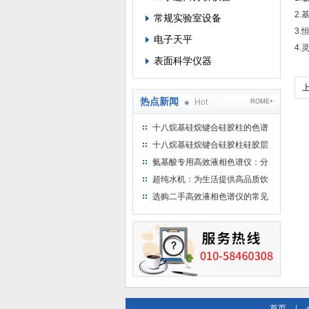
2.
常规实验室设备
3.
电子天平
4.
表面科学仪器
热点新闻
Hot
ROME+
十八烷基硅烷键合硅胶柱的色谱
方法浅述
十八烷基硅烷键合硅胶柱硅胶层
析时如何装柱
氨基酸专用高效液相色谱仪：分
析氨基酸的仪器
超纯水机：为生活提供高品质饮
用水
选购二手高效液相色谱仪的常见
陷阱：如何避免被坑？
首页
|