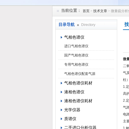
当前位置：
首页
>
技术文章
> 微量硫分
北京凯锋丰源科技有限公司
技
目录导航
Directory
气相色谱仪
进口气相色谱仪
国产气相色谱仪
微
专用气相色谱仪
二
气
气相色谱仪配套气源
柱
气相色谱仪耗材
1
液相色谱仪
高
液相色谱仪耗材
2
气
光学仪器
电
质谱仪
主
二手进口分析仪器
1.