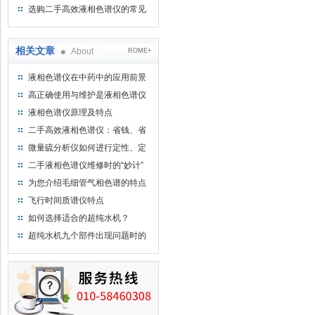
用水
选购二手高效液相色谱仪的常见
陷阱：如何避免被坑？
相关文章
About
ROME+
液相色谱仪在中药中的应用前景
高正确使用与维护是液相色谱仪
保持良好状态和性能的前提
液相色谱仪原理及特点
二手高效液相色谱仪：省钱、省
时、省心的明智选择
微量硫分析仪如何进行定性、定
量分析
二手液相色谱仪维修时的“妙计”
为您介绍毛细管气相色谱的特点
和优点
飞行时间质谱仪特点
如何选择适合的超纯水机？
超纯水机九个部件出现问题时的
故障现象