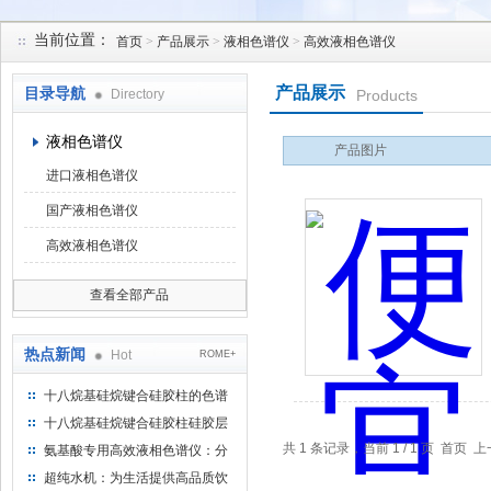
当前位置：
首页
>
产品展示
>
液相色谱仪
>
高效液相色谱仪
北京凯锋丰源科技有限公司
产品展示
目录导航
Directory
Products
液相色谱仪
产品图片
进口液相色谱仪
国产液相色谱仪
高效液相色谱仪
查看全部产品
热点新闻
Hot
ROME+
十八烷基硅烷键合硅胶柱的色谱
方法浅述
十八烷基硅烷键合硅胶柱硅胶层
析时如何装柱
共 1 条记录，当前 1 / 1 页 首
氨基酸专用高效液相色谱仪：分
析氨基酸的仪器
超纯水机：为生活提供高品质饮