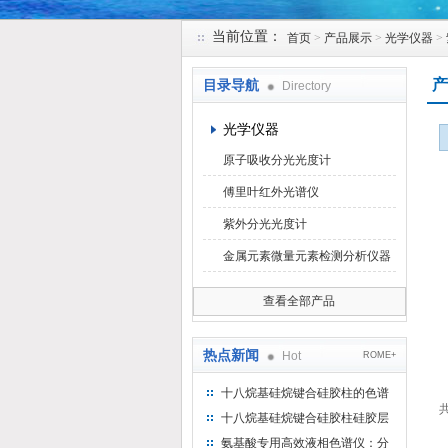
当前位置：
首页
>
产品展示
>
光学仪器
>
北京凯锋丰源科技有限公司
产
目录导航
Directory
光学仪器
原子吸收分光光度计
傅里叶红外光谱仪
紫外分光光度计
金属元素微量元素检测分析仪器
查看全部产品
热点新闻
Hot
ROME+
十八烷基硅烷键合硅胶柱的色谱
共
方法浅述
十八烷基硅烷键合硅胶柱硅胶层
析时如何装柱
氨基酸专用高效液相色谱仪：分