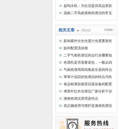
析氨基酸的仪器
超纯水机：为生活提供高品质饮
用水
选购二手高效液相色谱仪的常见
陷阱：如何避免被坑？
相关文章
About
ROME+
影响紫外分光光度计光度重复性
的主要因素
如何配置流动相
二手气相色谱仪的运行步骤要知
晓
色谱柱是否需要老化，一般从四
个方面来判断
气相色谱用高纯氢发生器的特点
分享
带审计追踪的色谱仪的特点与性
能
食品检测实验室仪器设备的配置
傅里叶红外光谱仪厂家分析干涉
图的特征
液相色谱仪原理及特点
高正确使用与维护是液相色谱仪
保持良好状态和性能的前提