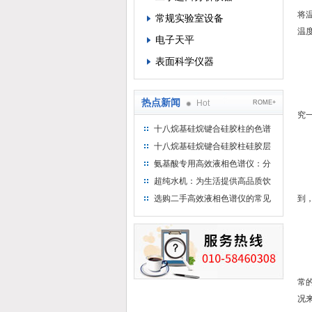
将
常规实验室设备
温
电子天平
表面科学仪器
2
调
热点新闻
Hot
ROME+
究
十八烷基硅烷键合硅胶柱的色谱
方法浅述
十八烷基硅烷键合硅胶柱硅胶层
3
析时如何装柱
氨基酸专用高效液相色谱仪：分
析氨基酸的仪器
超纯水机：为生活提供高品质饮
对
用水
选购二手高效液相色谱仪的常见
到
陷阱：如何避免被坑？
4
根
常
况