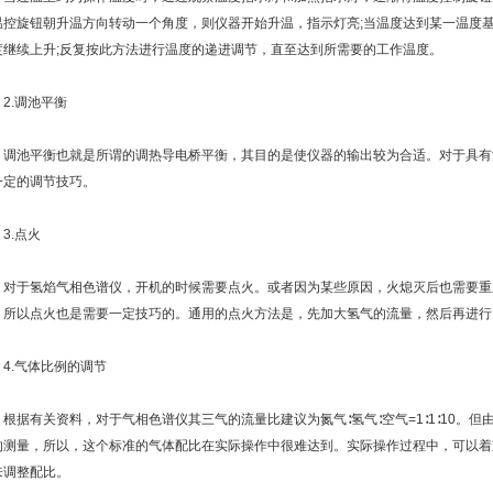
温控旋钮朝升温方向转动一个角度，则仪器开始升温，指示灯亮;当温度达到某一温度
度继续上升;反复按此方法进行温度的递进调节，直至达到所需要的工作温度。
.调池平衡
池平衡也就是所谓的调热导电桥平衡，其目的是使仪器的输出较为合适。对于具有
一定的调节技巧。
.点火
于氢焰气相色谱仪，开机的时候需要点火。或者因为某些原因，火熄灭后也需要重
，所以点火也是需要一定技巧的。通用的点火方法是，先加大氢气的流量，然后再进行
.气体比例的调节
据有关资料，对于气相色谱仪其三气的流量比建议为氮气∶氢气∶空气=1∶1∶10。
的测量，所以，这个标准的气体配比在实际操作中很难达到。实际操作过程中，可以着
来调整配比。