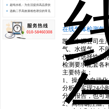
析氨基酸的仪器
超纯水机：为生活提供高品质饮
用水
选购二手高效液相色谱仪的常见
陷阱：如何避免被坑？
在线气体检测气
凯锋丰源
公司生
气、水煤气、不
仪器可选择性灵
检测要求配套各
主要特点：
1、操作全自动
分析。实现24
分析报告，也可
2、高精确控温