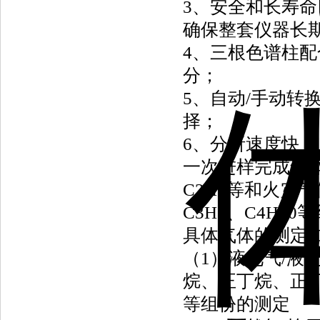
3、安全和长寿
确保整套仪器长
4、三根色谱柱
分；
5、自动/手动转
择；
6、分析速度快
一次进样完成气体常
C2H6等和火灾气体
C3H8、C4H1
具体气体的测定如
（1）液化气/液
烷、正丁烷、正
等组份的测定