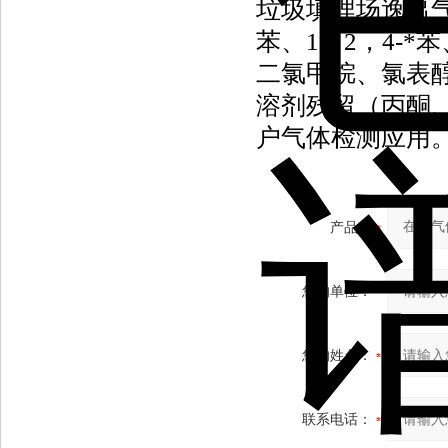
垃圾填埋场逸出气体
苯、1，2，4-*
二氯甲烷、氯表
溶剂残留（丙酮
户气体检测应用
产品：
您的单位：
您的姓名：
联系电话：