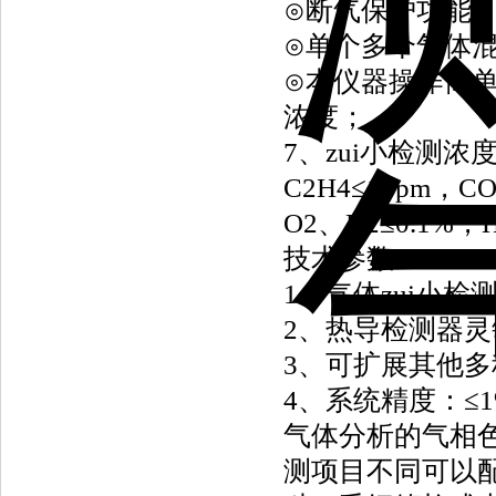
⊙断气保护功能
⊙单个多个气体
⊙本仪器操作简单
浓度；
7、zui小检测浓度
C2H4≤1ppm，C
O2、N2≤0.1%，
技术参数：
1、气体zui小检测
2、热导检测器灵敏度
3、可扩展其他多
4、系统精度：≤1
气体分析的气相
测项目不同可以配