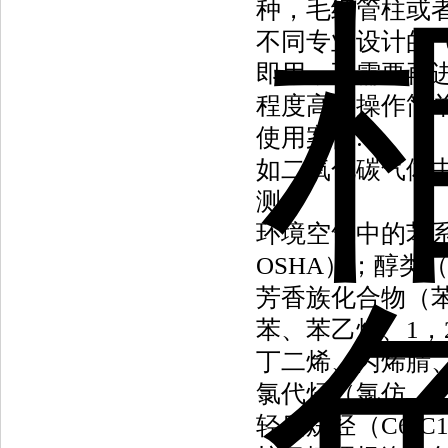
种，毛细管柱或
不同专业设计的
即用，不需要再
程度高，操作简
使用案例:
如二氧化碳气体
测；
环境空气中的苯
OSHA）；醇类
芳香族化合物（苯
苯、苯乙烯、1，2
丁二烯、丙烯腈、
氯代烃（氯仿、
轻质烷烃（C6-