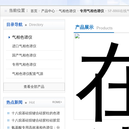
当前位置：
首页
>
产品中心
>
气相色谱仪
>
专用气相色谱仪
> SP-886
北京凯锋丰源科技有限公司
目录导航
Directory
产品展示
Products
气相色谱仪
进口气相色谱仪
国产气相色谱仪
专用气相色谱仪
气相色谱仪配套气源
查看全部产品
热点新闻
Hot
ROME+
十八烷基硅烷键合硅胶柱的色谱
方法浅述
十八烷基硅烷键合硅胶柱硅胶层
析时如何装柱
氨基酸专用高效液相色谱仪：分