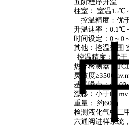
五阶程序升温
柱室： 室温15℃～
控温精度：优于±
升温速率：0.1℃
时间设定：0～0～2
其他：控温范围 室
控温精度：优于±0
热导检测器（TC
灵敏度≥3500mv.m
基线噪声：≤0.02
漂移：小于0.1mv 
重量： 约60㎏
检测液化气中二
六通阀进样系统