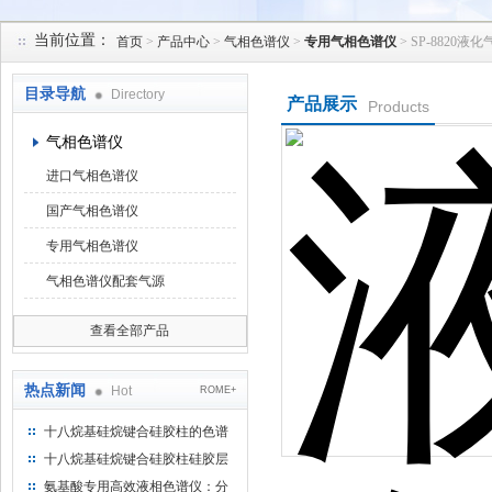
当前位置：
首页
>
产品中心
>
气相色谱仪
>
专用气相色谱仪
> SP-882
北京凯锋丰源科技有限公司
目录导航
Directory
产品展示
Products
气相色谱仪
进口气相色谱仪
国产气相色谱仪
专用气相色谱仪
气相色谱仪配套气源
查看全部产品
热点新闻
Hot
ROME+
十八烷基硅烷键合硅胶柱的色谱
方法浅述
十八烷基硅烷键合硅胶柱硅胶层
析时如何装柱
氨基酸专用高效液相色谱仪：分