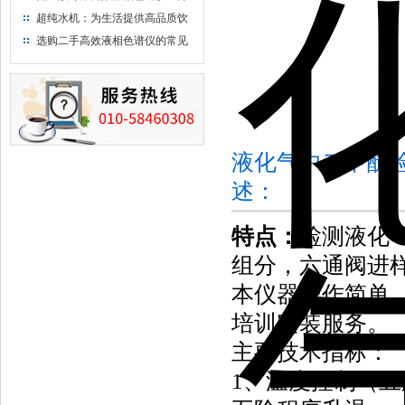
析氨基酸的仪器
超纯水机：为生活提供高品质饮
用水
选购二手高效液相色谱仪的常见
陷阱：如何避免被坑？
液化气中二甲醚
述：
特点：
检测液化
组分，六通阀进
本仪器操作简单
培训安装服务。
主要技术指标：
1、温度控制（五