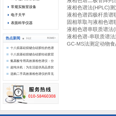
液相色谱
二极管阵列
常规实验室设备
液相色谱法
(HPLC)
测
液相色谱
四极杆质谱
电子天平
固相萃取与液相色谱
表面科学仪器
液相色谱串联质谱法
液相色谱
-
串联质谱法
热点新闻
Hot
ROME+
GC-MS
法测定动物食
十八烷基硅烷键合硅胶柱的色谱
方法浅述
十八烷基硅烷键合硅胶柱硅胶层
析时如何装柱
氨基酸专用高效液相色谱仪：分
析氨基酸的仪器
超纯水机：为生活提供高品质饮
用水
选购二手高效液相色谱仪的常见
陷阱：如何避免被坑？