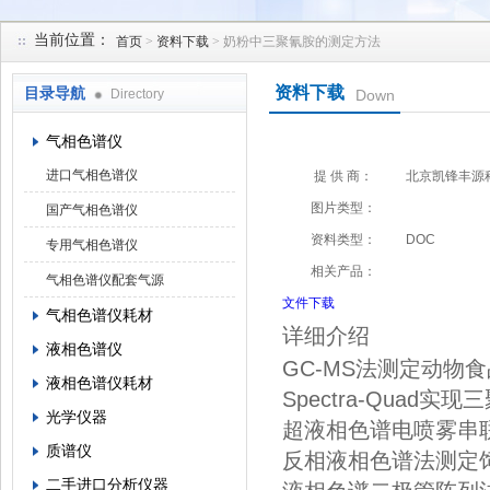
当前位置：
首页
>
资料下载
> 奶粉中三聚氰胺的测定方法
北京凯锋丰源科技有限公司
资料下载
目录导航
Directory
Down
气相色谱仪
进口气相色谱仪
提 供 商：
北京凯锋丰源
图片类型：
国产气相色谱仪
资料类型：
DOC
专用气相色谱仪
相关产品：
气相色谱仪配套气源
文件下载
气相色谱仪耗材
详细介绍
液相色谱仪
GC-MS
法测定动物食
液相色谱仪耗材
Spectra-Quad
实现三
光学仪器
超液相色谱
电喷雾串
质谱仪
反相液相色谱法测定
二手进口分析仪器