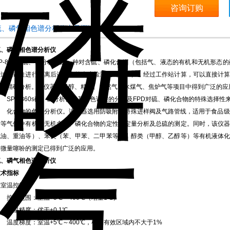
咨询订购
硫、磷气相色谱分析仪产品概述：
硫、磷气相色谱分析仪
SP-8860s硫、磷分析仪是一种对含硫、磷化合物（包括气、液态的有机和无机形
经过色谱柱进行分离后进入火焰光度检测器（FPD），经过工作站计算，可以直接计
磷的精确分析。该仪器在甲醇、精苯、天然气、水煤气、焦炉气等项目中得到广泛的应
SP-8860s硫、磷分析仪是基于色谱柱的分离及FPD对硫、磷化合物的特殊选择性
化合物的色谱分析仪。该仪器选用防吸附的特殊进样阀及气路管线，适用于食品级C
烯等气体中有机、无机含硫、磷化合物的定性和定量分析及总硫的测定。同时，该仪
汽油、重油等）、苯类（苯、甲苯、二甲苯等）、醇类（甲醇、乙醇等）等有机液体
对微量噻吩的测定已得到广泛的应用。
硫、磷气相色谱分析仪
技术指标
柱室温控指标
控温范围：室温+5℃～400℃（增量1℃）
控温精度：优于±0.1℃
温度梯度：室温+5℃～400℃，柱室有效区域内不大于1%