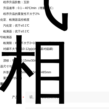
程序升温阶数：五阶
温速率：0.1～40℃/min（增量0.1℃）
程序升温的重复性不大于2%
汽化室、检测器温控精度
汽化室：优于±0.1℃
检测器：优于±0.1℃
PD检测器
测限：对硫不大于2×10-11g(s)/s(甲基对硫磷)
磷不大于1×10-12g(p)/s(甲基对硫磷)
噪音：不大于0.1mv
移：不大于0.15mv/30min
仪器尺寸与重量
形尺寸：545mm×515mm×485mm
重量：约55Kg
典型谱图
产品：