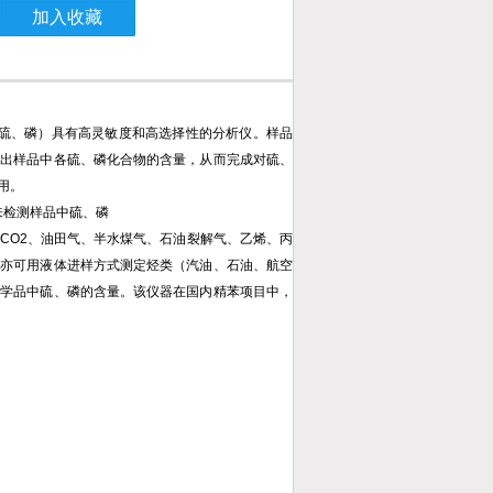
加入收藏
态的硫、磷）具有高灵敏度和高选择性的分析仪。样品
算出样品中各硫、磷化合物的含量，从而完成对硫、
用。
来检测样品中硫、磷
O2、油田气、半水煤气、石油裂解气、乙烯、丙
器亦可用液体进样方式测定烃类（汽油、石油、航空
化学品中硫、磷的含量。该仪器在国内精苯项目中，