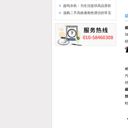
析氨基酸的仪器
超纯水机：为生活提供高品质饮
用水
选购二手高效液相色谱仪的常见
陷阱：如何避免被坑？