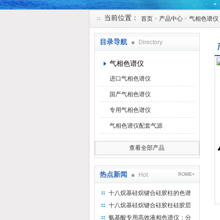
当前位置：
首页
>
产品中心
>
气相色谱仪
北京凯锋丰源科技有限公司
目录导航
Directory
气相色谱仪
进口气相色谱仪
国产气相色谱仪
专用气相色谱仪
气相色谱仪配套气源
查看全部产品
热点新闻
Hot
ROME+
十八烷基硅烷键合硅胶柱的色谱
方法浅述
十八烷基硅烷键合硅胶柱硅胶层
析时如何装柱
氨基酸专用高效液相色谱仪：分