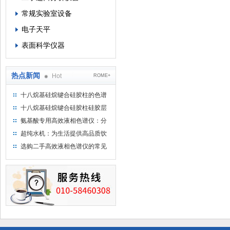
常规实验室设备
电子天平
表面科学仪器
热点新闻
Hot
ROME+
十八烷基硅烷键合硅胶柱的色谱
方法浅述
十八烷基硅烷键合硅胶柱硅胶层
析时如何装柱
氨基酸专用高效液相色谱仪：分
析氨基酸的仪器
超纯水机：为生活提供高品质饮
用水
选购二手高效液相色谱仪的常见
陷阱：如何避免被坑？