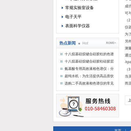
成功
常规实验室设备
可
电子天平
（
表面科学仪器
仪
为
另
热点新闻
Hot
ROME+
测
十八烷基硅烷键合硅胶柱的色谱
通
方法浅述
十八烷基硅烷键合硅胶柱硅胶层
与
析时如何装柱
氨基酸专用高效液相色谱仪：分
（
析氨基酸的仪器
超纯水机：为生活提供高品质饮
当
用水
选购二手高效液相色谱仪的常见
而
陷阱：如何避免被坑？
首页
|