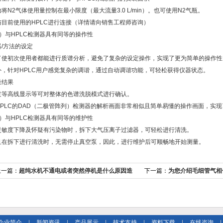
将N2气体使用量控制在最小限度（最大流量3.0 L/min）。也可使用N2气瓶。
与目前使用的HPLC进行连接（详情请向销售工程师咨询）
2）与HPLC检测器具有同等的操作性
器/方法的设定
了使初次使用者都能进行质谱分析，避免了复杂的设定操作，实现了更为简单的操作性
外，针对HPLC用户感觉复杂的调谐，通过自动调谐功能，可轻松获得仪器状态。
量结果
过等高线显示等可对整体的色谱洗脱模式进行确认。
HPLC的DAD（二极管阵列）检测器的解析画面非常相似且简单易懂的操作画面，实现
3）与HPLC检测器具有同等的维护性
灵敏度下降及怀疑有污染物时，拆下大气压离子过滤器，可轻松进行清洗。
且在拆下进行清洗时，无需停止真空泵，因此，进行维护后可顺畅地开始测量。
上一篇：
超纯水机不通电或者突然停机是什么原因造
下一篇：
为您介绍毛细管气相
成的呢？
企业简介
|
新闻资讯
|
产品展示
|
技术支持
|
资料下载
|
在线咨询
|