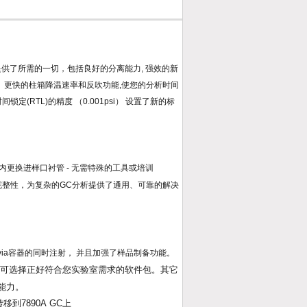
提供了所需的一切，包括良好的分离能力, 强效的新
。更快的柱箱降温速率和反吹功能,使您的分析时间
(RTL)的精度 （0.001psi） 设置了新的标
内更换进样口衬管 - 无需特殊的工具或培训
整性，为复杂的GC分析提供了通用、可靠的解决
via容器的同时注射，
并且加强了样品制备功能。
您可选择正好符合您实验室需求的软件包。其它
能力。
到7890A GC上