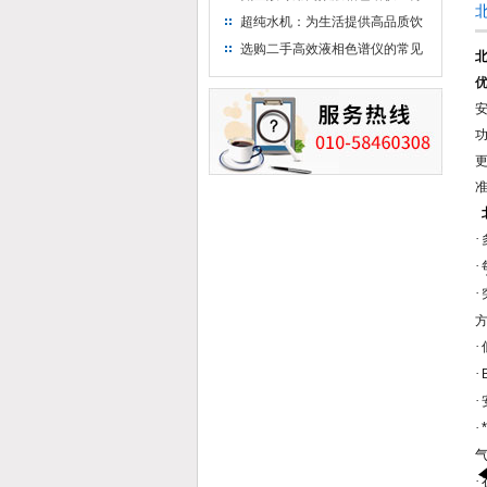
析氨基酸的仪器
超纯水机：为生活提供高品质饮
用水
选购二手高效液相色谱仪的常见
北
陷阱：如何避免被坑？
安
更
准
·
·
·
方
·
·
·
·
·