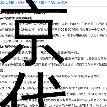
北京代理销售安捷伦7890A气相色谱仪产品概述：
京代理销售安捷伦7890A气相色谱仪
优异仪器性能 成就化学理想
捷伦7890A GC为安捷伦公司40年GC技术的历史谱写了激动人心的新篇章。它为您
功能和仪器智能化实时自监测，从而将您实验室的GC和GC/MS性能提升到一个新水平
短, 样品的分析成本更低。第五代电子气路控制 (EPC)和数字电路为压力设定和保留时间锁定
，使安捷伦7890GC具有*的可靠性。
北京代理销售安捷伦7890A气相色谱仪
多模式进样口包括分流/不分流， 升温，以及大容量进样器功能。
每个分流/不分流 （SSL进样口）都采用了新的方便的扳转式顶盖设计，使您能在30秒
突破性的微板流路控制技术实现了柱箱内可靠的无泄漏连接，提高了工作效率和数据完
案 。
低热容技术为极速分析周期和高效生产提供了迅速加热以及冷却的毛细管色谱柱
Blos NPD
可提供更稳定的运行和更长的使用寿命。
安捷伦7693自动液相进样器具备对所有气相自动进样品的极快进样时间，附带对150-
*的、操作界面友好的GC软件简化了方法设置和系统操作，缩短了培训时间；
气相软件包包括保留时间锁定和安捷伦远程监控与系统诊断软件能提升色谱分析
在品质的6890进样口, 检测器和GC柱箱上建立的分析方法, 您可以*放心地将其转移