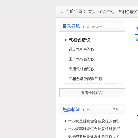
当前位置：
首页
>
产品中心
>
气相色谱仪
北京凯锋丰源科技有限公司
目录导航
Directory
气相色谱仪
进口气相色谱仪
国产气相色谱仪
专用气相色谱仪
气相色谱仪配套气源
查看全部产品
热点新闻
Hot
ROME+
十八烷基硅烷键合硅胶柱的色谱
方法浅述
十八烷基硅烷键合硅胶柱硅胶层
析时如何装柱
氨基酸专用高效液相色谱仪：分