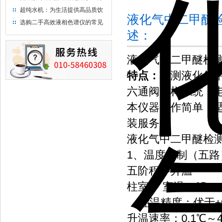
析氨基酸的仪器
超纯水机：为生活提供高品质饮
液化气中二甲醚
用水
选购二手高效液相色谱仪的常见
述：
陷阱：如何避免被坑？
液化气中二甲醚检
特点：
检测液化气
六通阀进样系统，
本仪器操作简单，
装服务。
液化气中二甲醚检
1、温度控制（五路
五阶程序升温
柱室： 室温15℃～3
控温精度：优于±0
升温速率：0.1℃～4