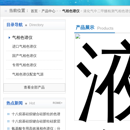
当前位置：
首页
>
产品中心
> >
气相色谱仪
> 液化气中二甲醚检测气相色谱
北京凯锋丰源科技有限公司
目录导航
Directory
产品展示
Products
气相色谱仪
进口气相色谱仪
国产气相色谱仪
专用气相色谱仪
气相色谱仪配套气源
查看全部产品
热点新闻
Hot
ROME+
十八烷基硅烷键合硅胶柱的色谱
方法浅述
十八烷基硅烷键合硅胶柱硅胶层
析时如何装柱
氨基酸专用高效液相色谱仪：分