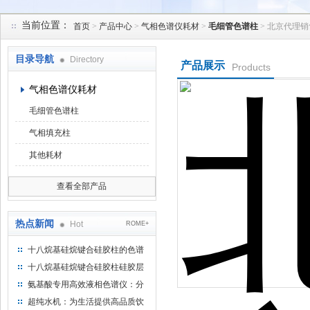
当前位置：
首页
>
产品中心
>
气相色谱仪耗材
>
毛细管色谱柱
> 北京代理销售
北京凯锋丰源科技有限公司
目录导航
Directory
产品展示
Products
气相色谱仪耗材
毛细管色谱柱
气相填充柱
其他耗材
查看全部产品
热点新闻
Hot
ROME+
十八烷基硅烷键合硅胶柱的色谱
方法浅述
十八烷基硅烷键合硅胶柱硅胶层
析时如何装柱
氨基酸专用高效液相色谱仪：分
析氨基酸的仪器
超纯水机：为生活提供高品质饮