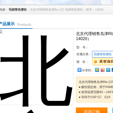
耗材
>
毛细管色谱柱
> 北京代理销售岛津Rtx-225 毛细管色谱柱（货号：14020）
产品展示
Products
北京代理销售岛津Rt
14020）
型 号：
所属分类：
毛细管色谱柱
报 价：
分享到：
北京代理销售岛津Rtx-22
● 极性固定相，用于FA
● 使用温度范围40～240
● 等同于USP G7、G19
咨询订购