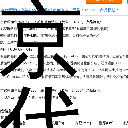
北京代理销售岛津Rtx-225 毛细管色谱柱（货号：14020）产品概述：
京代理销售岛津Rtx-225 毛细管色谱柱（货号：14020）
产品特点:
tx-225(
熔融石英，Crossbond?50% 氰丙基甲基/50%苯基甲基聚硅氧烷)
 极性固定相，用于FAMEs、碳氢化合物、甾醇、香料化合物的分析
 使用温度范围40～240℃
 等同于USP G7、G19
有氰丙基的Rtx-225固定相比键合的聚乙二醇（PEG）固定相的极性稍弱，但是它可
脂肪酸甲基酯（FAMES）、糖衍生物、食物和芳香类化合物的分析。经改进的RTX-2
惰性。由于我们*的高分子合成技术和硅氧烷去活技术使得RTX-225柱提供比其他“22
子，Carbowax? 去活层不*兼容氰丙基硅氧烷聚合物，从而导致吸附，活性化合物
京代理销售岛津Rtx-225 毛细管色谱柱（货号：14020）
产品应用
:
用于FAMEs、碳氢化合物、甾醇、香料化合物的分析
订货信息:
窗体顶端
窗体底端
品名
长度(m)
内径(mm)
膜厚(um)
使