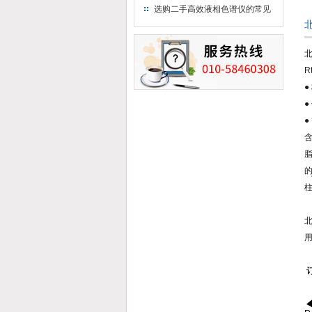
用水
选购二手高效液相色谱仪的常见
陷阱：如何避免被坑？
北
R
●
●
●
含
的
柱
北