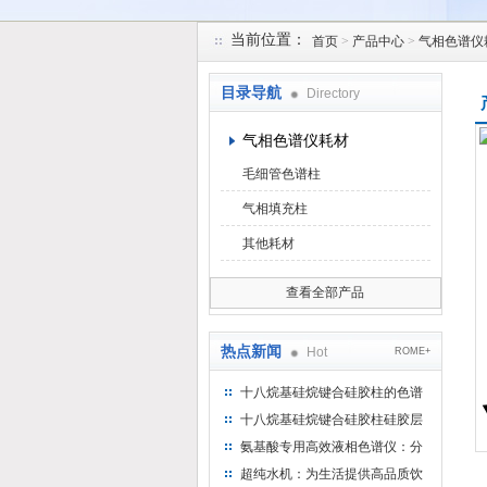
当前位置：
首页
>
产品中心
>
气相色谱仪
北京凯锋丰源科技有限公司
目录导航
Directory
气相色谱仪耗材
毛细管色谱柱
气相填充柱
其他耗材
查看全部产品
热点新闻
Hot
ROME+
十八烷基硅烷键合硅胶柱的色谱
方法浅述
十八烷基硅烷键合硅胶柱硅胶层
析时如何装柱
氨基酸专用高效液相色谱仪：分
析氨基酸的仪器
超纯水机：为生活提供高品质饮