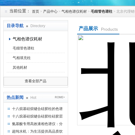
当前位置：
首页
>
产品中心
>
气相色谱仪耗材
>
毛细管色谱柱
> 北京代理销
北京凯锋丰源科技有限公司
目录导航
Directory
产品展示
Products
气相色谱仪耗材
毛细管色谱柱
气相填充柱
其他耗材
查看全部产品
热点新闻
Hot
ROME+
十八烷基硅烷键合硅胶柱的色谱
方法浅述
十八烷基硅烷键合硅胶柱硅胶层
析时如何装柱
氨基酸专用高效液相色谱仪：分
析氨基酸的仪器
超纯水机：为生活提供高品质饮