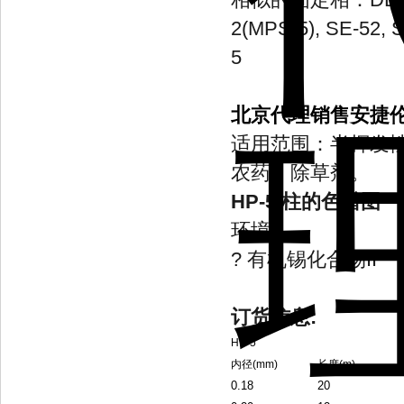
2(MPS-5), SE-52, S
5
北京代理销售安捷伦 
适用范围：半挥发
农药，除草剂。
HP-5
柱的色谱图
环境
? 有机锡化合物II
订货信息:
HP-5
内径(mm)
长度(m)
0.18
20