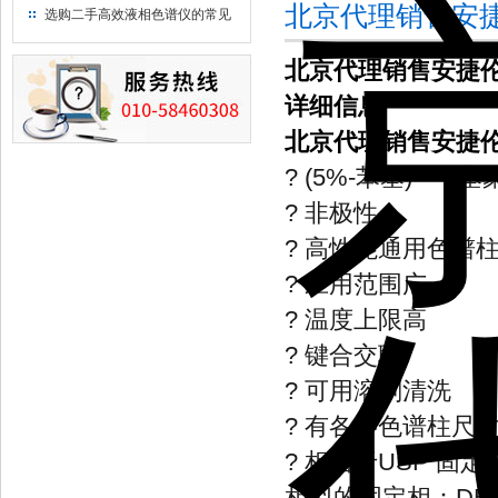
北京代理销售安捷
用水
选购二手高效液相色谱仪的常见
陷阱：如何避免被坑？
北京代理销售安捷伦 
详细信息
北京代理销售安捷伦 
? (5%-苯基) - 
? 非极性
? 高性能通用色谱
? 应用范围广
? 温度上限高
? 键合交联
? 可用溶剂清洗
? 有各种色谱柱尺
? 相当于USP 固定
相似的固定相：DB-5, Ult