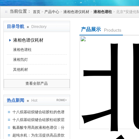
当前位置：
首页
>
产品中心
>
液相色谱仪耗材
>
液相色谱柱
> 北京*安捷伦
北京凯锋丰源科技有限公司
目录导航
Directory
产品展示
Products
液相色谱仪耗材
液相色谱柱
液相氘灯
其他耗材
查看全部产品
热点新闻
Hot
ROME+
十八烷基硅烷键合硅胶柱的色谱
方法浅述
十八烷基硅烷键合硅胶柱硅胶层
析时如何装柱
氨基酸专用高效液相色谱仪：分
析氨基酸的仪器
超纯水机：为生活提供高品质饮