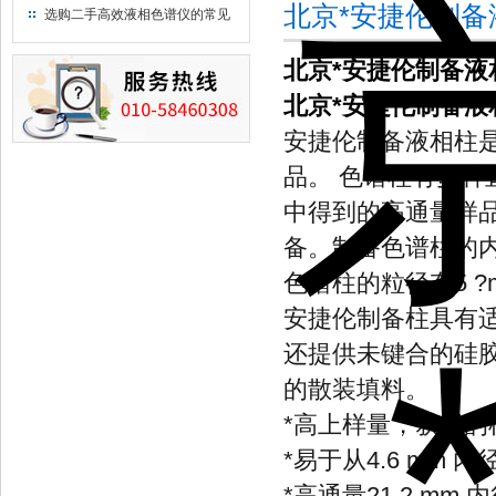
北京*安捷伦制
用水
选购二手高效液相色谱仪的常见
陷阱：如何避免被坑？
北京*安捷伦制备液
北京*安捷伦制备液
安捷伦制备液相柱
品。 色谱柱有多
中得到的高通量样
备。制备色谱柱的内径
色谱柱的粒径有5 
安捷伦制备柱具有适
还提供未键合的硅胶
的散装填料。
*
高上样量，获得的
*
易于从4.6 mm 
*
高通量21.2 mm