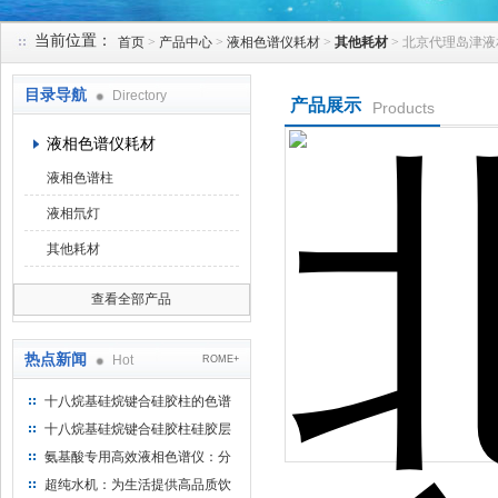
当前位置：
首页
>
产品中心
>
液相色谱仪耗材
>
其他耗材
> 北京代理岛津
北京凯锋丰源科技有限公司
目录导航
Directory
产品展示
Products
液相色谱仪耗材
液相色谱柱
液相氘灯
其他耗材
查看全部产品
热点新闻
Hot
ROME+
十八烷基硅烷键合硅胶柱的色谱
方法浅述
十八烷基硅烷键合硅胶柱硅胶层
析时如何装柱
氨基酸专用高效液相色谱仪：分
析氨基酸的仪器
超纯水机：为生活提供高品质饮