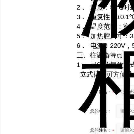
2
50
±
．
精度：
℃
时
3
±0.1
．
重复性：
4
．
温度范围：室
5
3
．
加热腔尺寸：
6
220V
．
电源：
，
三、柱温箱特点
1
．
灵活的摆放方
立式摆放可方便地
产品：
您的单位：
您的姓名：