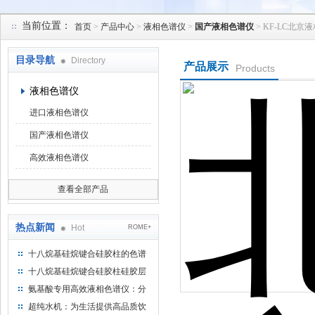
当前位置：
首页
>
产品中心
>
液相色谱仪
>
国产液相色谱仪
> KF-LC北
北京凯锋丰源科技有限公司
目录导航
Directory
产品展示
Products
液相色谱仪
进口液相色谱仪
国产液相色谱仪
高效液相色谱仪
查看全部产品
热点新闻
Hot
ROME+
十八烷基硅烷键合硅胶柱的色谱
方法浅述
十八烷基硅烷键合硅胶柱硅胶层
析时如何装柱
氨基酸专用高效液相色谱仪：分
析氨基酸的仪器
超纯水机：为生活提供高品质饮