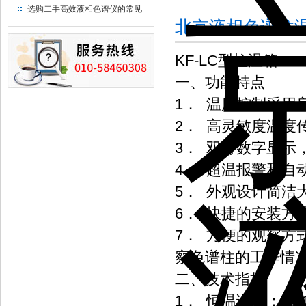
用水
选购二手高效液相色谱仪的常见
北京液相色谱柱
陷阱：如何避免被坑？
KF-LC
型柱温箱
一、功能特点
1
．
温度控制采用
2
．
高灵敏度温度
3
．
双行数字显示
4
．
超温报警和自
5
．
外观设计简洁
6
．
快捷的安装方
7
．
方便的观察方
察色谱柱的工作情
二、技术指标
1
±0.
．
恒温误差：