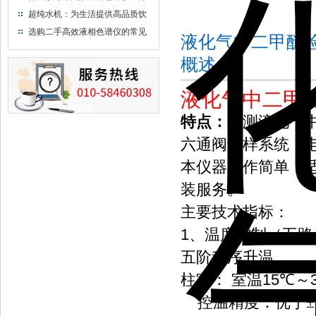
析氨基酸的仪器
超纯水机：为生活提供高品质饮
用水
选购二手高效液相色谱仪的常见
液化气中二甲醚
陷阱：如何避免被坑？
概述：
液化气中二甲
特点：
检测液化气
六通阀进样系统，
本仪器操作简单，
装服务。
主要技术指标：
1
、温度控制（五路
五阶程序升温
15
柱室：
室温
℃～
控温精度：优于±