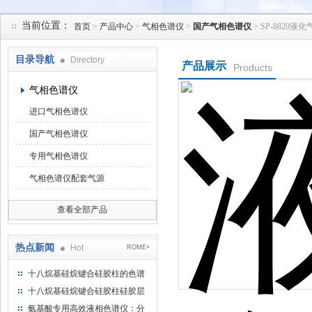
当前位置：
首页
>
产品中心
>
气相色谱仪
>
国产气相色谱仪
> SP-882
北京凯锋丰源科技有限公司
目录导航
Directory
产品展示
Products
气相色谱仪
进口气相色谱仪
国产气相色谱仪
专用气相色谱仪
气相色谱仪配套气源
查看全部产品
热点新闻
Hot
ROME+
十八烷基硅烷键合硅胶柱的色谱
方法浅述
十八烷基硅烷键合硅胶柱硅胶层
析时如何装柱
氨基酸专用高效液相色谱仪：分