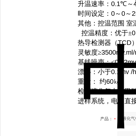
0.1
升温速率：
℃～
0
0
2
时间设定：
～
～
其他：控温范围
室
0
控温精度：优于±
TCD
热导检测器（
3500mv.ml
灵敏度≥
0.02m
基线噪声：≤
0.1mv /
漂移：小于
60
重量：
约
㎏
检测液化气中二甲
进样系统，电脑直
产品：