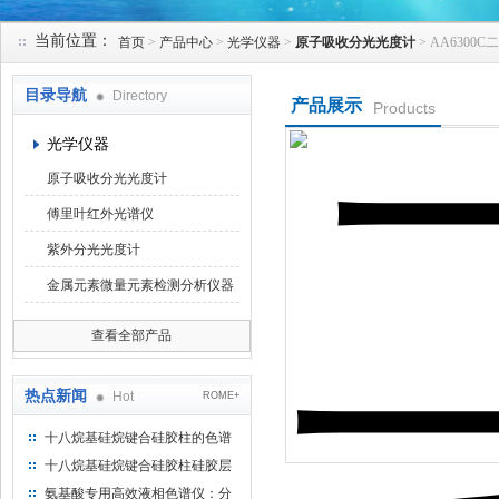
当前位置：
首页
>
产品中心
>
光学仪器
>
原子吸收分光光度计
> AA630
北京凯锋丰源科技有限公司
目录导航
Directory
产品展示
Products
光学仪器
原子吸收分光光度计
傅里叶红外光谱仪
紫外分光光度计
金属元素微量元素检测分析仪器
查看全部产品
热点新闻
Hot
ROME+
十八烷基硅烷键合硅胶柱的色谱
方法浅述
十八烷基硅烷键合硅胶柱硅胶层
析时如何装柱
氨基酸专用高效液相色谱仪：分