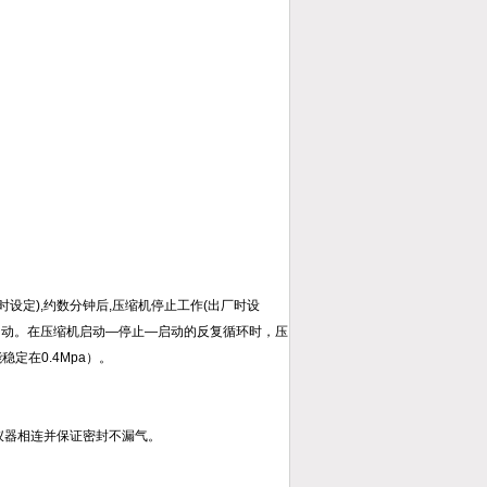
时设定),约数分钟后,压缩机停止工作(出厂时设
启动。在压缩机启动—停止—启动的反复循环时，压
定在0.4Mpa）。
仪器相连并保证密封不漏气。