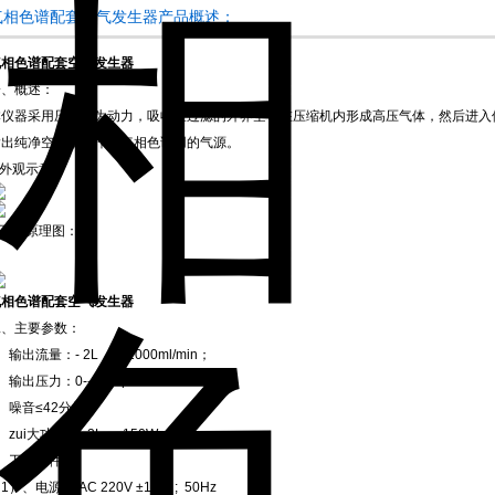
气相色谱配套空气发生器产品概述：
气相色谱配套空气发生器
一、概述：
本仪器采用压缩机为动力，吸收经过滤的外界空气在压缩机内形成高压气体，然后进入
输出纯净空气，可作为气相色谱用的气源。
.外观示意：
.工作原理图：
气相色谱配套空气发生器
二、主要参数：
、输出流量：- 2L， 0-2000ml/min；
、输出压力：0--0.4Mpa
、噪音≤42分贝
、zui大功率：- 2L， 150W
5、工作条件：
1）、电源： AC 220V ±10% ; 50Hz