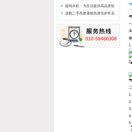
析氨基酸的仪器
超纯水机：为生活提供高品质饮
用水
选购二手高效液相色谱仪的常见
陷阱：如何避免被坑？
1
2
1
2
3
4
（