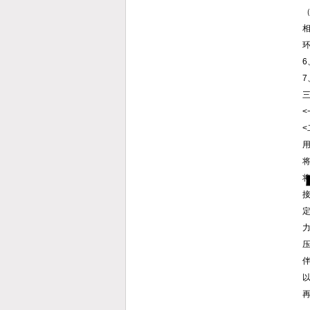
（
相
6
7
用
接
力