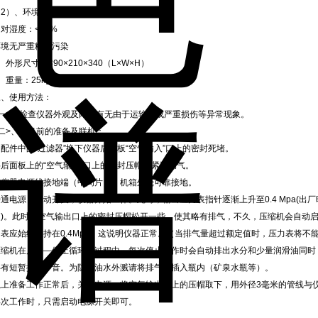
2）、环境温度：5-40℃
对湿度：<85%
环境无严重粉尘污染
、外形尺寸：390×210×340（L×W×H）
、重量：25kg
三、使用方法：
<一>、检查仪器外观及内部有无由于运输造成严重损伤等异常现象。
<二>、开机前的准备及联机：
配件中的“过滤器”换下仪器后面板“空气输入”口上的密封死堵。
将后面板上的“空气输出”口上的密封压帽拧紧不漏气。
将仪器电源线接地端（中间片）、机箱外壳可靠接地。
通电源，启动开关，仪器开始工作。此时，输出压力表指针逐渐上升至0.4 Mpa(出厂
定)。此时将空气输出口上的密封压帽松开一些，使其略有排气，不久，压缩机会自动
表应始终保持在0.4Mpa，这说明仪器正常。（当排气量超过额定值时，压力表将不能稳
压缩机在启动—停止循环的过程中，每次停止工作时会自动排出水分和少量润滑油同时
伴有短暂排气声音。为防止油水外溅请将排气管插入瓶内（矿泉水瓶等）。
以上准备工作正常后，关闭电源，将空气输出口上的压帽取下，用外径3毫米的管线与
再次工作时，只需启动电源开关即可。