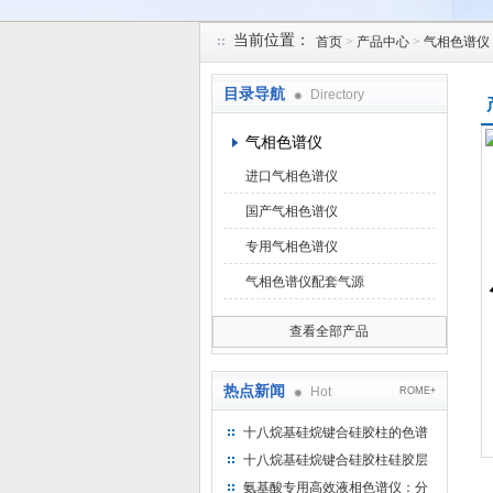
当前位置：
首页
>
产品中心
>
气相色谱仪
北京凯锋丰源科技有限公司
目录导航
Directory
气相色谱仪
进口气相色谱仪
国产气相色谱仪
专用气相色谱仪
气相色谱仪配套气源
查看全部产品
热点新闻
Hot
ROME+
十八烷基硅烷键合硅胶柱的色谱
方法浅述
十八烷基硅烷键合硅胶柱硅胶层
析时如何装柱
氨基酸专用高效液相色谱仪：分