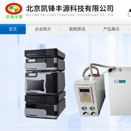
首页
企业简介
新闻资讯
产品展示