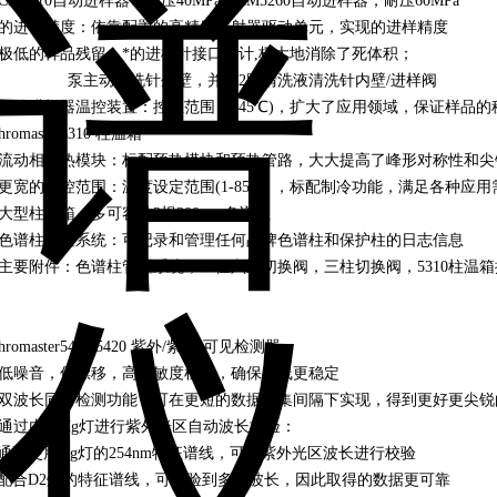
 CM5210自动进样器，耐压40MPa；CM5260自动进样器，耐压60MPa
• 的进样精度：依靠配置的高精度注射器驱动单元，实现的进样精度
• 极低的样品残留：*的进样针接口设计,极大地消除了死体积；
泵主动清洗针外壁，并有2路清洗液清洗针内壁/进样阀
• 自动进样器温控装置：控温范围 (1-45℃)，扩大了应用领域，保证样品
hromaster5310 柱温箱
• 流动相预热模块：标配预热模块和预热管路，大大提高了峰形对称性和尖
• 更宽的温控范围：温度设定范围(1-85℃) ，标配制冷功能，满足各种应用
• 大型柱温箱：多可容纳3根300mm色谱柱
• 色谱柱管理系统：可记录和管理任何品牌色谱柱和保护柱的日志信息
• 主要附件：色谱柱管理系统，二位六通切换阀，三柱切换阀，5310柱温
hromaster5410/5420 紫外/紫外-可见检测器
• 低噪音，低漂移，高灵敏度检测，确保基线更稳定
• 双波长同时检测功能：可在更短的数据采集间隔下实现，得到更好更尖锐
• 通过内置Hg灯进行紫外光区自动波长校验：
通过使用Hg灯的254nm特征谱线，可对紫外光区波长进行校验
配合D2灯的特征谱线，可检验到多个波长，因此取得的数据更可靠