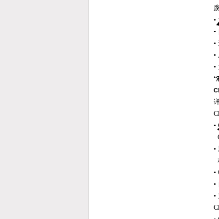
*
C
C
•
C
•
C