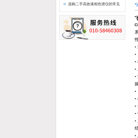
用水
选购二手高效液相色谱仪的常见
陷阱：如何避免被坑？
*
C