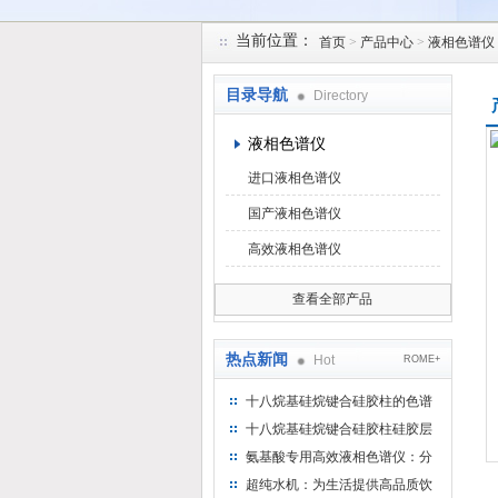
当前位置：
首页
>
产品中心
>
液相色谱仪
北京凯锋丰源科技有限公司
目录导航
Directory
液相色谱仪
进口液相色谱仪
国产液相色谱仪
高效液相色谱仪
查看全部产品
热点新闻
Hot
ROME+
十八烷基硅烷键合硅胶柱的色谱
方法浅述
十八烷基硅烷键合硅胶柱硅胶层
析时如何装柱
氨基酸专用高效液相色谱仪：分
析氨基酸的仪器
超纯水机：为生活提供高品质饮