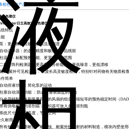
*液相色谱仪产品概述：
液相色谱仪
hromaster日立高效液相色谱仪
系统特点
性能
• 泵：更优梯度性能和更高流量精度
• 自动进样器：的进样精度和极低的样品残留
• 柱温箱：标配预热功能、更宽的温控范围
• 二极管阵列检测器：更高定性分析能力，更低噪音，更低漂移
• 紫外/紫外可见检测器：双波长高灵敏度检测，特别针对药物有关物质检
操作简单
• 自动排液功能：简化泵的运动
• 柱塞自动清洗功能 ：防止柱塞表面盐的析出
• 分光器特制盖板和风量可调的风扇的组合：缩短等的预热稳定时间（DA
• 带有供电模块的溶剂箱：组织器可放入多个溶剂瓶
• 系统尺寸：降低高度，节省空间
经久耐用
• 所有外盖均采用耐热、耐腐蚀、耐紫外线照射的材料制造，模块内壁使