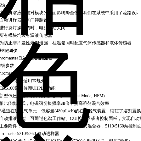
腐蚀
• 为了将溶液泄漏对模块的负面影响降至低，我们在系统中采用了流路设计
• 自动进样器具有门锁装置
• 进行换灯操作的时，电源自动关闭
• 所有模块均装有漏液传感器
• 为防止非挥发性溶剂泄漏，柱温箱同时配置气体传感器和液体传感器
液相色谱仪
hromaster日立高效液相色谱仪
详细参数
hromaster5110/ 5160 泵
 CM5110泵，适用常规分析；
M5160泵，兼顾UHPLC功能
 新型低压梯度系统-高频模式(HighFrequent Mode, HFM)：
相比传统方式，电磁阀切换频率加倍，提高溶剂混合效率
• 6通道在线脱气单元：低容量(480μL/ch)的在线脱气装置，缩短了溶剂
• 自动排液功能：可通过色谱工作站、GUI控制器或者控制面板，实现自动
• 主要附件：柱塞清洗泵，半微量混合器，动态混合器，5110/5160泵控制
hromaster5210/5260 自动进样器