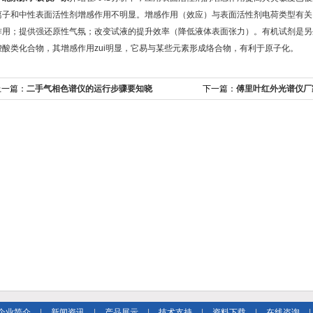
离子和中性表面活性剂增感作用不明显。增感作用（效应）与表面活性剂电荷类型有关
作用；提供强还原性气氛；改变试液的提升效率（降低液体表面张力）。有机试剂是另
羧酸类化合物，其增感作用zui明显，它易与某些元素形成络合物，有利于原子化。
上一篇：
二手气相色谱仪的运行步骤要知晓
下一篇：
傅里叶红外光谱仪厂
企业简介
|
新闻资讯
|
产品展示
|
技术支持
|
资料下载
|
在线咨询
|