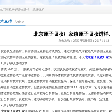
吸收厂家谈原子吸收进样、增感技术
术支持
Article
北京原子吸收厂家谈原子吸收进样
点击次数：2552 更新时间：2017-11-13
器从光源辐射出具有待测元素特征谱线的光，通过试样蒸气时被蒸气中待测元素基
来测定试样中待测元素的含量。这就是原子吸收的基本原理。今天
北京原子吸收厂家
为
.原子吸收进样技术
统FAAS法，一般采用气动雾化进样，该法缺点是样液消耗量大。高盐量样品极易
冲微量进样器或节流脉冲进样器，以间断的小体积喷雾取代传统连续喷雾。既做到样液
着流动折射技术发展，微量进样技术自动化程度提高，保证了信号稳定性、重复性，为在
采用全自动微量进样技术。但值得关注的直接固体进样GFAAS分析技术；它可以将样
固体进样器放如石墨营进行正常程序分析样品，直接分析原始样品，无需将样品消解或
进行分析测试，灵敏度高，达fg级检出水平。但仪器配件成本较高，推广有一定难度。
.原子吸收增感技术
北京原子吸收厂家
介绍在AAS分析中，应用表面活性剂的增感作用提高其灵敏度已