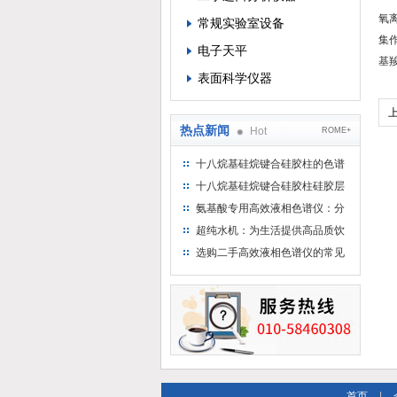
氧
常规实验室设备
集
电子天平
基
表面科学仪器
热点新闻
Hot
ROME+
十八烷基硅烷键合硅胶柱的色谱
方法浅述
十八烷基硅烷键合硅胶柱硅胶层
析时如何装柱
氨基酸专用高效液相色谱仪：分
析氨基酸的仪器
超纯水机：为生活提供高品质饮
用水
选购二手高效液相色谱仪的常见
陷阱：如何避免被坑？
首页
|