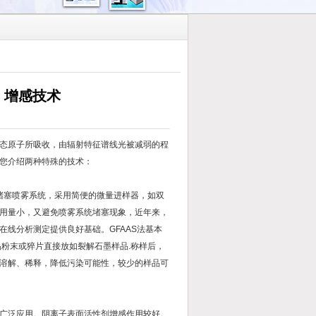
、增感技术
态原子所吸收，由辐射特征谱线光被减弱的程
您介绍两种特殊的技术：
堵塞喷雾系统，采用简便的微量进样器，如双
用量小，又避免喷雾系统堵塞现象，近年来，
线分析测定提供良好基础。GFAAS法基本
品粉末或猝片直接放如裂解石墨样品.称样后，
溶解、稀释，降低污染可能性，较少的样品可
被广泛应用。阴离子表面活性剂增感作用较好。