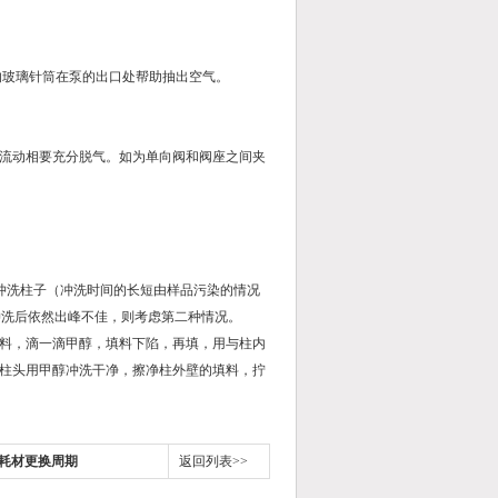
的玻璃针筒在泵的出口处帮助抽出空气。
流动相要充分脱气。如为单向阀和阀座之间夹
洗柱子（冲洗时间的长短由样品污染的情况
冲洗后依然出峰不佳，则考虑第二种情况。
料，滴一滴甲醇，填料下陷，再填，用与柱内
柱头用甲醇冲洗干净，擦净柱外壁的填料，拧
耗材更换周期
返回列表>>