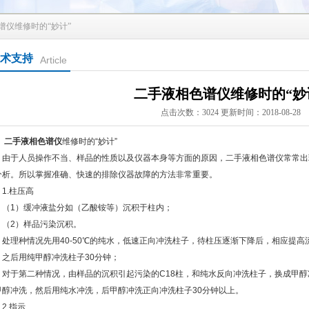
谱仪维修时的“妙计”
术支持
Article
二手液相色谱仪维修时的“妙
点击次数：3024 更新时间：2018-08-28
二手液相色谱仪
维修时的“妙计”
于人员操作不当、样品的性质以及仪器本身等方面的原因，二手液相色谱仪常常出
分析。所以掌握准确、快速的排除仪器故障的方法非常重要。
.柱压高
1）缓冲液盐分如（乙酸铵等）沉积于柱内；
2）样品污染沉积。
理种情况先用40-50℃的纯水，低速正向冲洗柱子，待柱压逐渐下降后，相应提高
，之后用纯甲醇冲洗柱子30分钟；
于第二种情况，由样品的沉积引起污染的C18柱，和纯水反向冲洗柱子，换成甲醇
甲醇冲洗，然后用纯水冲洗，后甲醇冲洗正向冲洗柱子30分钟以上。
.指示