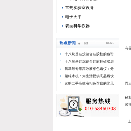
（
常规实验室设备
（
电子天平
处
表面科学仪器
3
系
处
热点新闻
Hot
ROME+
有
十八烷基硅烷键合硅胶柱的色谱
4
方法浅述
十八烷基硅烷键合硅胶柱硅胶层
（
析时如何装柱
氨基酸专用高效液相色谱仪：分
（
析氨基酸的仪器
超纯水机：为生活提供高品质饮
处
用水
选购二手高效液相色谱仪的常见
而
陷阱：如何避免被坑？
对
径
紧