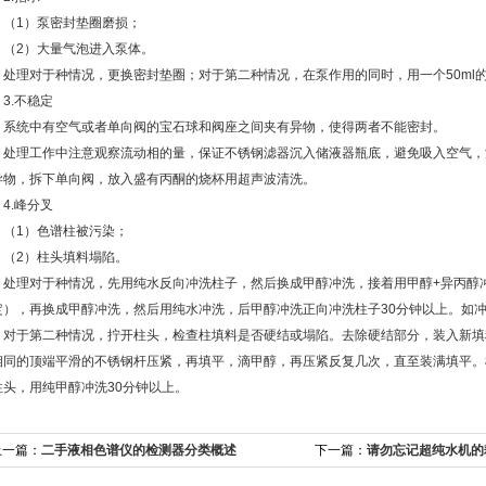
1）泵密封垫圈磨损；
2）大量气泡进入泵体。
理对于种情况，更换密封垫圈；对于第二种情况，在泵作用的同时，用一个50ml
.不稳定
统中有空气或者单向阀的宝石球和阀座之间夹有异物，使得两者不能密封。
理工作中注意观察流动相的量，保证不锈钢滤器沉入储液器瓶底，避免吸入空气，
异物，拆下单向阀，放入盛有丙酮的烧杯用超声波清洗。
.峰分叉
1）色谱柱被污染；
2）柱头填料塌陷。
理对于种情况，先用纯水反向冲洗柱子，然后换成甲醇冲洗，接着用甲醇+异丙醇冲
定），再换成甲醇冲洗，然后用纯水冲洗，后甲醇冲洗正向冲洗柱子30分钟以上。如
于第二种情况，拧开柱头，检查柱填料是否硬结或塌陷。去除硬结部分，装入新填
相同的顶端平滑的不锈钢杆压紧，再填平，滴甲醇，再压紧反复几次，直至装满填平。
柱头，用纯甲醇冲洗30分钟以上。
上一篇：
二手液相色谱仪的检测器分类概述
下一篇：
请勿忘记超纯水机的