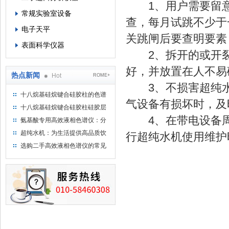
1、用户需要留意
常规实验室设备
查，每月试跳不少于
电子天平
关跳闸后要查明要素
表面科学仪器
2、拆开的或开裂
好，并放置在人不易
热点新闻
Hot
ROME+
3、不损害超纯水
十八烷基硅烷键合硅胶柱的色谱
气设备有损坏时，及
方法浅述
十八烷基硅烷键合硅胶柱硅胶层
析时如何装柱
4、在带电设备周
氨基酸专用高效液相色谱仪：分
析氨基酸的仪器
超纯水机：为生活提供高品质饮
行超纯水机使用维护
用水
选购二手高效液相色谱仪的常见
陷阱：如何避免被坑？