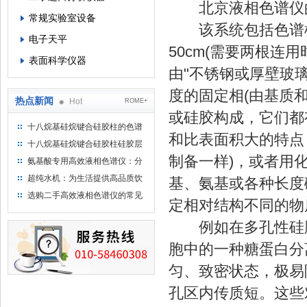
北京液相色谱仪
常规实验室设备
该系统包括色谱柱、
电子天平
50cm(需要两根连
表面科学仪器
由"不锈钢或厚壁玻璃
度的固定相(由基质
热点新闻
Hot
ROME+
或硅胶构成，它们都
十八烷基硅烷键合硅胶柱的色谱
和比表面积大的特点
方法浅述
十八烷基硅烷键合硅胶柱硅胶层
析时如何装柱
制备一样)，或者用
氨基酸专用高效液相色谱仪：分
析氨基酸的仪器
超纯水机：为生活提供高品质饮
基、氨基或各种长度
用水
选购二手高效液相色谱仪的常见
定相对结构不同的物
陷阱：如何避免被坑？
例如在多孔性硅胶表
胞中的一种糖蛋白分
匀、致密状态，极易
孔区内传质短。这些