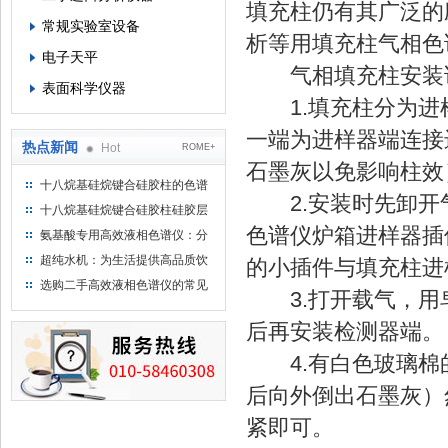
填充柱仍有其广泛的
常规实验室设备
析等用填充柱气相色
电子天平
气相填充柱安装
表面科学仪器
1.填充柱分为进
一端为进样器端连接
热点新闻
Hot
ROME+
石墨灰以免影响柱效
十八烷基硅烷键合硅胶柱的色谱
2.安装时先卸开
方法浅述
十八烷基硅烷键合硅胶柱硅胶层
析时如何装柱
色谱仪炉箱进样器插
氨基酸专用高效液相色谱仪：分
析氨基酸的仪器
超纯水机：为生活提供高品质饮
的小插件与填充柱进
用水
选购二手高效液相色谱仪的常见
3.打开载气，用
陷阱：如何避免被坑？
后再安装检测器端。
4.有白色玻璃棉
后向外倒出石墨灰）
紧即可。