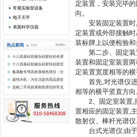
定装置，安装完毕的
常规实验室设备
向。
电子天平
安装固定装置时,应
表面科学仪器
定装置或外部接触时
装标牌上以便检验和
热点新闻
Hot
ROME+
第二步、固定装置
十八烷基硅烷键合硅胶柱的色谱
装置和固定室装置两
方法浅述
十八烷基硅烷键合硅胶柱硅胶层
析时如何装柱
定装置宽度相等的横
氨基酸专用高效液相色谱仪：分
析氨基酸的仪器
超纯水机：为生活提供高品质饮
首先,对光谱仪进
用水
选购二手高效液相色谱仪的常见
相等的横平竖直方向
陷阱：如何避免被坑？
2、固定室装置,按
置相应的固定装置,
散射仪、棒杆光谱仪
台式光谱仪:由于空