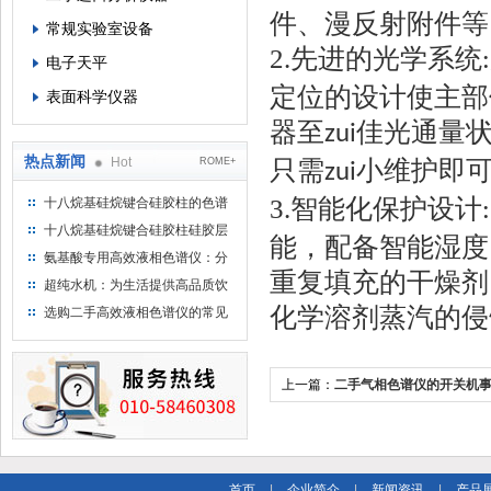
件、漫反射附件等
常规实验室设备
2.
先进的光学系统
:
电子天平
定位的设计使主部
表面科学仪器
器至
佳光通量
zui
热点新闻
Hot
只需
小维护即
ROME+
zui
3.
智能化保护设计
十八烷基硅烷键合硅胶柱的色谱
:
方法浅述
十八烷基硅烷键合硅胶柱硅胶层
能，配备智能湿度
析时如何装柱
氨基酸专用高效液相色谱仪：分
重复填充的干燥剂
析氨基酸的仪器
超纯水机：为生活提供高品质饮
用水
化学溶剂蒸汽的侵
选购二手高效液相色谱仪的常见
陷阱：如何避免被坑？
上一篇：
二手气相色谱仪的开关机
首页
|
企业简介
|
新闻资讯
|
产品