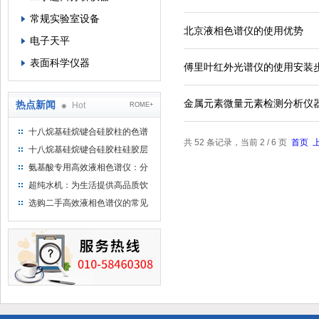
常规实验室设备
北京液相色谱仪的使用优势
电子天平
表面科学仪器
傅里叶红外光谱仪的使用安装
金属元素微量元素检测分析仪
热点新闻
Hot
ROME+
十八烷基硅烷键合硅胶柱的色谱
共 52 条记录，当前 2 / 6 页
首页
方法浅述
十八烷基硅烷键合硅胶柱硅胶层
析时如何装柱
氨基酸专用高效液相色谱仪：分
析氨基酸的仪器
超纯水机：为生活提供高品质饮
用水
选购二手高效液相色谱仪的常见
陷阱：如何避免被坑？